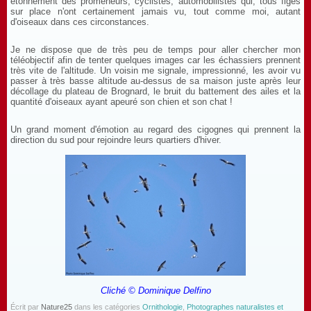
étonnement des promeneurs, cyclistes, automobilistes qui, tous figés
sur place n'ont certainement jamais vu, tout comme moi, autant
d'oiseaux dans ces circonstances.
Je ne dispose que de très peu de temps pour aller chercher mon
téléobjectif afin de tenter quelques images car les échassiers prennent
très vite de l'altitude. Un voisin me signale, impressionné, les avoir vu
passer à très basse altitude au-dessus de sa maison juste après leur
décollage du plateau de Brognard, le bruit du battement des ailes et la
quantité d'oiseaux ayant apeuré son chien et son chat !
Un grand moment d'émotion au regard des cigognes qui prennent la
direction du sud pour rejoindre leurs quartiers d'hiver.
Cliché © Dominique Delfino
Écrit par
Nature25
dans les catégories
Ornithologie
,
Photographes naturalistes et