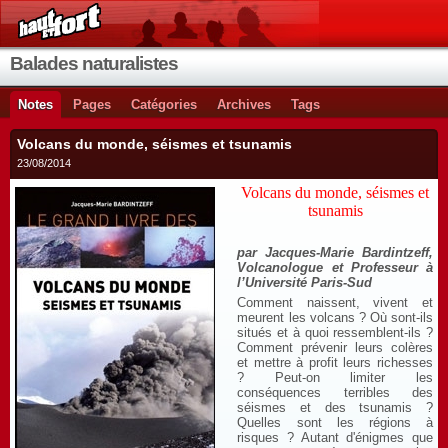
Balades naturalistes
Notes
Pages
Catégories
Archives
Tags
Volcans du monde, séismes et tsunamis
23/08/2014
Volcans du monde, séismes et
tsunamis
par Jacques-Marie Bardintzeff,
Volcanologue et Professeur à
l’Université Paris-Sud
Comment naissent, vivent et
meurent les volcans ? Où sont-ils
situés et à quoi ressemblent-ils ?
Comment prévenir leurs colères
et mettre à profit leurs richesses
? Peut-on limiter les
conséquences terribles des
séismes et des tsunamis ?
Quelles sont les régions à
risques ? Autant d'énigmes que