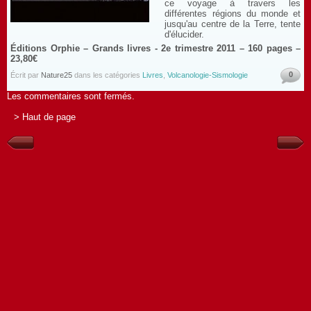
ce voyage à travers les
différentes régions du monde et
jusqu'au centre de la Terre, tente
d'élucider.
Éditions Orphie – Grands livres - 2e trimestre 2011 – 160 pages –
23,80€
0
Écrit par
Nature25
dans les catégories
Livres
,
Volcanologie-Sismologie
Les commentaires sont fermés.
> Haut de page