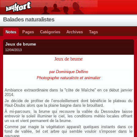
Balades naturalistes
Notes
Pages
Catégories
Archives
Tags
Jeux de brume
12/04/2013
Jeux de brume
par Dominique Delfino
Photographe naturaliste et animalier
Ambiance extraordinaire dans la ''côte de Maîche'' en ce début janvier
2014.
Je décide de profiter de l’ensoleillement dont bénéficie le plateau du
Haut-Doubs alors que la plaine baigne dans le brouillard.
À mi-parcours, la brume qui recouvre la vallée du Dessoubre laisse
entrevoir le soleil illuminer le ciel, les conditions météo locales offrant
un va et vient permanent de la brume.
Comme par magie la végétation apparaît quelques instants dans ce
fond de vallée, tel cet arbre qui semble vouloir s'imposer dans le
paysage.