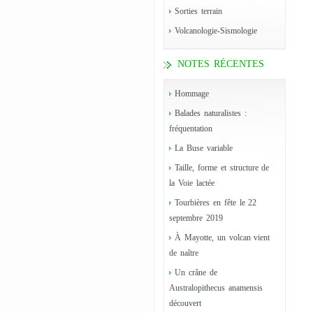
Sorties terrain
Volcanologie-Sismologie
NOTES RÉCENTES
Hommage
Balades naturalistes :
fréquentation
La Buse variable
Taille, forme et structure de
la Voie lactée
Tourbières en fête le 22
septembre 2019
À Mayotte, un volcan vient
de naître
Un crâne de
Australopithecus anamensis
découvert