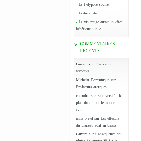
Le Polypore soufré
Jardin d’été
Le vin rouge aurait un effet
bénéfique sur le...
COMMENTAIRES
RÉCENTS
Guyard
sur
Prédateurs
arctiques
Michelat Dominiuque
sur
Prédateurs arctiques
chanoine
sur
Biodiversité : le
plan dont "tout le monde
se...
anne bretel
sur
Les effectifs
du blaireau sont en baisse
Guyard
sur
Conséquence des