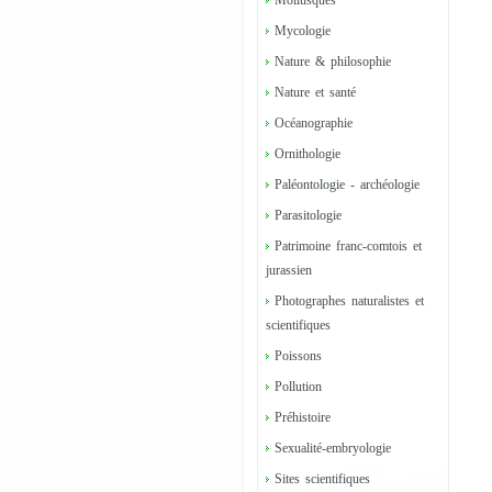
Mollusques
Mycologie
Nature & philosophie
Nature et santé
Océanographie
Ornithologie
Paléontologie - archéologie
Parasitologie
Patrimoine franc-comtois et
jurassien
Photographes naturalistes et
scientifiques
Poissons
Pollution
Préhistoire
Sexualité-embryologie
Sites scientifiques