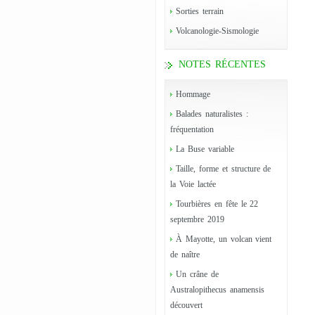
Sorties terrain
Volcanologie-Sismologie
NOTES RÉCENTES
Hommage
Balades naturalistes :
fréquentation
La Buse variable
Taille, forme et structure de
la Voie lactée
Tourbières en fête le 22
septembre 2019
À Mayotte, un volcan vient
de naître
Un crâne de
Australopithecus anamensis
découvert