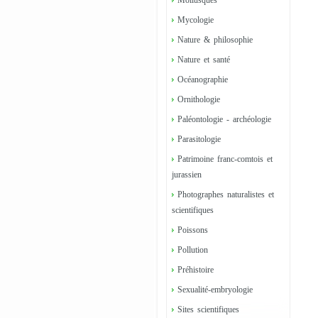
Mollusques
Mycologie
Nature & philosophie
Nature et santé
Océanographie
Ornithologie
Paléontologie - archéologie
Parasitologie
Patrimoine franc-comtois et
jurassien
Photographes naturalistes et
scientifiques
Poissons
Pollution
Préhistoire
Sexualité-embryologie
Sites scientifiques