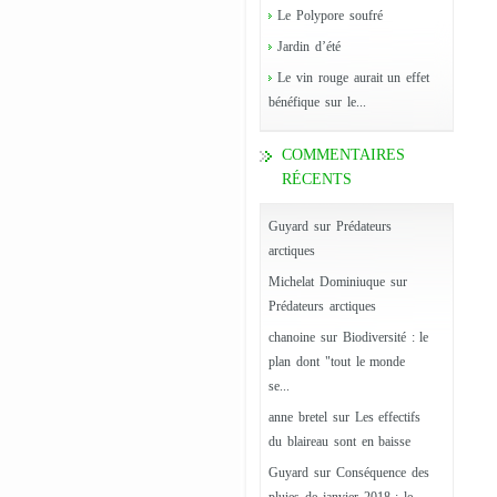
Le Polypore soufré
Jardin d’été
Le vin rouge aurait un effet
bénéfique sur le...
COMMENTAIRES
RÉCENTS
Guyard
sur
Prédateurs
arctiques
Michelat Dominiuque
sur
Prédateurs arctiques
chanoine
sur
Biodiversité : le
plan dont "tout le monde
se...
anne bretel
sur
Les effectifs
du blaireau sont en baisse
Guyard
sur
Conséquence des