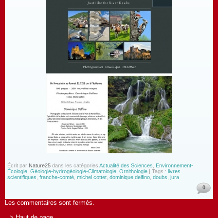
Écrit par
Nature25
dans les catégories
Actualité des Sciences
,
Environnement-
Écologie
,
Géologie-hydrogéologie-Climatologie
,
Ornithologie
| Tags :
livres
scientifiques
,
franche-comté
,
michel cottet
,
dominique delfino
,
doubs
,
jura
0
Les commentaires sont fermés.
> Haut de page